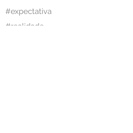
#expectativa
#realidade
See All
Recent Posts